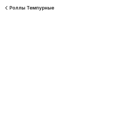
Роллы Темпурные
Ойси Темпура
Темпурный Эби кранч
250 г
300 г
519
499
Темпурный с Рыбой
Темпурный с крабом и
рыбой
240 г
285 г
479
459
Курочка с Сыром в
Сендвич ролл с
темпуре
красной рыбой
290 г
260 г
469
519