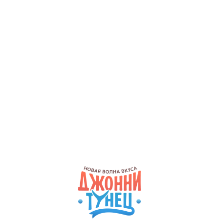
Норвежский
Оригатэ
230 г
260 г
439
699
Шахматы
Филадельфия с
креветкой
240 г
260 г
419
629